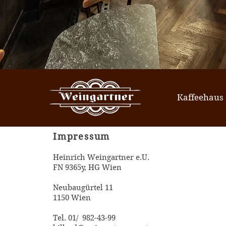
Kaffeehaus
Impressum
Heinrich Weingartner e.U.
FN 9365y, HG Wien
Neubaugürtel 11
1150 Wien
Tel. 01/ 982-43-99