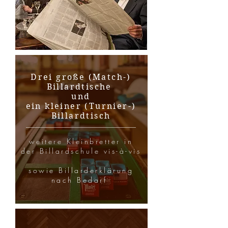
Drei große (Match-)
Billardtische
und
ein kleiner (Turnier-)
Billardtisch
weitere Kleinbretter in
der Billardschule vis-à-vis
sowie Billarderklärung
nach Bedarf